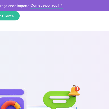
Comece por aqui!
areça onde importa.
o Cliente