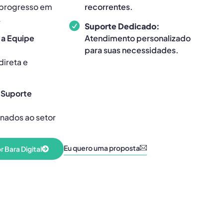
progresso em
recorrentes.
.
Suporte Dedicado:
 a Equipe
Atendimento personalizado
para suas necessidades.
ireta e
 Suporte
onados ao setor
Eu quero uma proposta
 Bara Digital