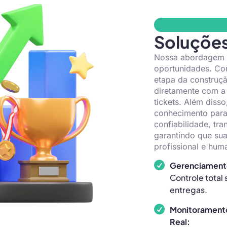
Soluções
Nossa abordagem es
oportunidades. Co
etapa da construçã
diretamente com a e
tickets. Além diss
conhecimento para
confiabilidade, tr
garantindo que su
profissional e hum
Gerenciamento
Controle total
entregas.
Monitorament
Real: