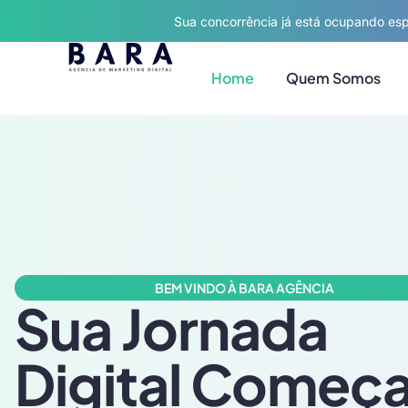
Sua concorrência já está ocupando esp
Home
Quem Somos
BEM VINDO À BARA AGÊNCIA
Sua Jornada
Digital Começ