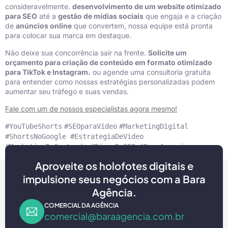
consideravelmente.
desenvolvimento de um website otimizado
para SEO
até a
gestão de mídias sociais
que engaja e a criação
de
anúncios online
que convertem, nossa equipe está pronta
para colocar sua marca em destaque.
Não deixe sua concorrência sair na frente.
Solicite um
orçamento para criação de conteúdo em formato otimizado
para TikTok e Instagram.
ou agende uma consultoria gratuita
para entender como nossas estratégias personalizadas podem
aumentar seu tráfego e suas vendas.
Fale com um de nossos especialistas agora mesmo!
#YouTubeShorts
#SEOparaVideo
#MarketingDigital
#ShortsNoGoogle #EstrategiaDeVideo
#MarketingDeConteudo #DicasDeSEO #BaraAgencia
Aproveite os holofotes digitais e
impulsione seus negócios com a Bara
Agência.
COMERCIAL DA AGÊNCIA
comercial@baraagencia.com.br