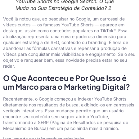
YouTube Shorts no Google Search: O Que
Muda na Sua Estratégia de Conteúdo? 2
Você já notou que, ao pesquisar no Google, um carrossel de
vídeos curtos — os famosos YouTube Shorts — aparece em
destaque, assim como conteúdos populares no TikTok?
Essa
atualização representa uma nova e poderosa dimensão para
qualquer estratégia de SEO, conteúdo ou branding. É hora de
abandonar as fórmulas cansativas e repensar a produção de
vídeos para conquistar mais visibilidade e engajamento. Se o seu
objetivo é ranquear bem, essa novidade precisa estar no seu
radar.
O Que Aconteceu e Por Que Isso é
um Marco para o Marketing Digital?
Recentemente, o Google começou a indexar YouTube Shorts
diretamente nos resultados de busca, exibindo-os em carrosséis
verticais interativos. Essa mudança permite que um usuário
encontre seu conteúdo sem sequer abrir o YouTube,
transformando a SERP (Página de Resultados de pesquisa do
Mecanismo de Busca) em um palco ainda mais dinâmico.
Isso importa por três motivos principais: