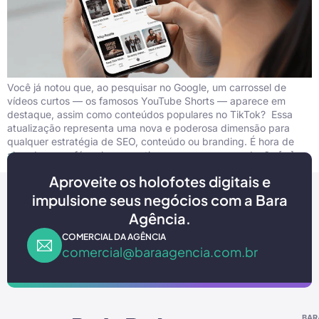
Você já notou que, ao pesquisar no Google, um carrossel de
vídeos curtos — os famosos YouTube Shorts — aparece em
destaque, assim como conteúdos populares no TikTok? Essa
atualização representa uma nova e poderosa dimensão para
qualquer estratégia de SEO, conteúdo ou branding. É hora de
abandonar as fórmulas cansativas e repensar a produção […]
Aproveite os holofotes digitais e
impulsione seus negócios com a Bara
Agência.
COMERCIAL DA AGÊNCIA
comercial@baraagencia.com.br
BAR