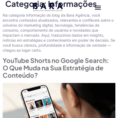
Categoria:
Informações
Na categoria Informação do blog da Bara Agência, você
encontra conteúdos atualizados, relevantes e confiáveis sobre o
universo do marketing digital, tecnologia, tendências de
consumo, comportamento de usuários e novidades que
impactam o mercado. Aqui, traduzimos dados em insights,
notícias em estratégias e conhecimento em poder de decisão. Se
você busca clareza, profundidade e informação de verdade —
chegou ao lugar certo.
YouTube Shorts no Google Search:
O Que Muda na Sua Estratégia de
Conteúdo?