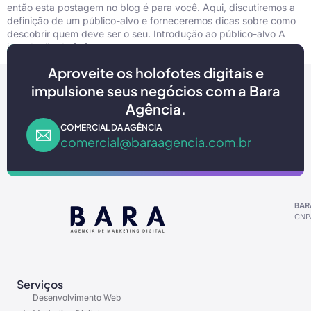
então esta postagem no blog é para você. Aqui, discutiremos a
definição de um público-alvo e forneceremos dicas sobre como
descobrir quem deve ser o seu. Introdução ao público-alvo A
introdução do […]
Aproveite os holofotes digitais e
impulsione seus negócios com a Bara
Agência.
COMERCIAL DA AGÊNCIA
comercial@baraagencia.com.br
BAR
CNPJ
Serviços
Desenvolvimento Web